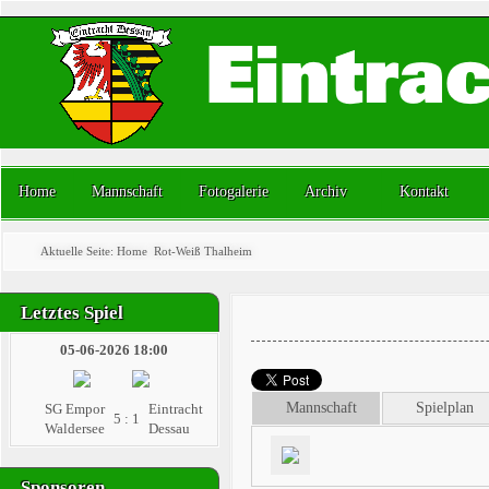
Home
Mannschaft
Fotogalerie
Archiv
Kontakt
Aktuelle Seite:
Home
Rot-Weiß Thalheim
Letztes Spiel
05-06-2026 18:00
Mannschaft
Spielplan
SG Empor
Eintracht
5 : 1
Waldersee
Dessau
Sponsoren