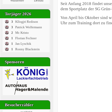
Waldersee
Dessau
Seit Anfang 2018 findet unse
dem Sportplatz der SG Grün-W
Torjäger 2026
Von April bis Oktober sind w
3
Kllogjri Redison
Uhr zum Training dort zu fin
3
Patrick Wolfermann
2
Mr. Kristo
1
Florian Fechner
1
Jan Lyschik
1
Ronny Blackstein
Sponsoren
Besucherzähler