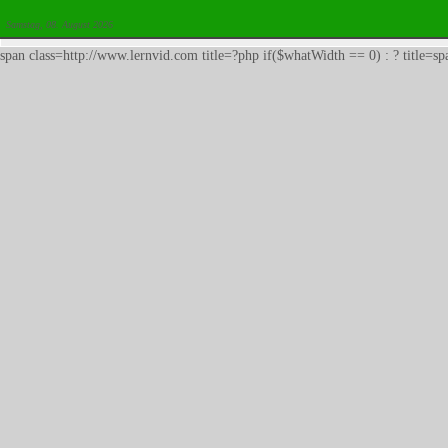
Samstag, 08. August 2026
span class=http://www.lernvid.com title=?php if($whatWidth == 0) : ? title=s