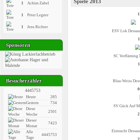
Spiele 2013
1
Achim Zabel
1
1
Peter Legner
1
Jens Richter
ESV Lok Dessa
1
Sponsoren
SC Vorfläming 
1
Besucherzähler
Blau-Weiss Des
0
4445753
Heute
285
Gestern
734
SV Gück Auf M
Diese
2501
2
Woche
Dieser
7423
Monat
Eintracht Dessa
Alle
4445753
Tage
2