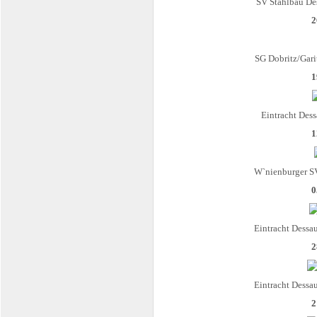
SV Stahlbau De
2
SG Dobritz/Gari
1
Eintracht Des
1
W`nienburger S
0
Eintracht Dessa
2
Eintracht Dessa
2