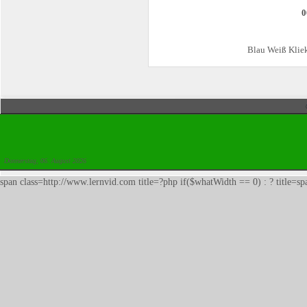
0
Blau Weiß Klie
Donnerstag, 06. August 2026
span class=http://www.lernvid.com title=?php if($whatWidth == 0) : ? title=s