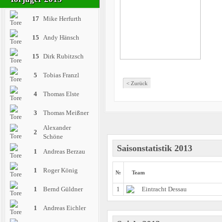
17
Mike Herfurth
15
Andy Hänsch
15
Dirk Rubitzsch
5
Tobias Franzl
< Zurück
4
Thomas Elste
3
Thomas Meißner
Alexander
2
Schöne
Saisonstatistik 2013
1
Andreas Berzau
1
Roger König
№
Team
1
Eintracht Dessau
1
Bernd Güldner
1
Andreas Eichler