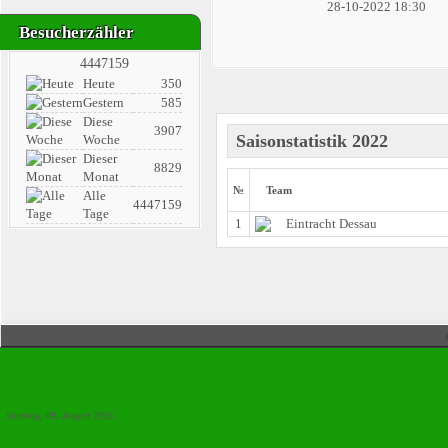
28-10-2022 18:30
Besucherzähler
4447159
Heute
350
Gestern
585
Diese
3907
Saisonstatistik 2022
Woche
Dieser
8829
Monat
№
Team
Alle
4447159
Tage
1
Eintracht Dessau
Samstag, 08. August 2026