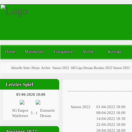
Home
Mannschaft
Fotogalerie
Archiv
Kontakt
Aktuelle Seite:
Home
Archiv
Saison 2022
AH Liga Dessau-Rosslau 2022 Saison 2022
Letztes Spiel
05-06-2026 18:00
Saison 2022
01-04-2022 18:00
SG Empor
Eintracht
08-04-2022 18:00
5 : 1
Waldersee
Dessau
14-04-2022 18:30
22-04-2022 18:00
29-04-2022 18:00
Torjäger 2022