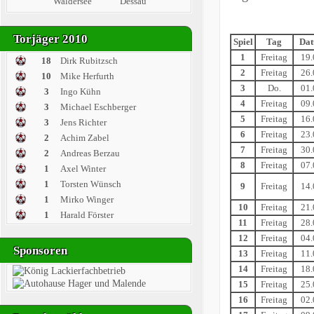
Waldersee
Dessau
Torjäger 2010
Spiel
Tag
Da
1
Freitag
19.
18
Dirk Rubitzsch
2
Freitag
26.
10
Mike Herfurth
3
Do.
01.
3
Ingo Kühn
4
Freitag
09.
3
Michael Eschberger
5
Freitag
16.
3
Jens Richter
6
Freitag
23.
2
Achim Zabel
7
Freitag
30.
2
Andreas Berzau
8
Freitag
07.
1
Axel Winter
1
Torsten Wünsch
9
Freitag
14.
1
Mirko Winger
10
Freitag
21.
1
Harald Förster
11
Freitag
28.
12
Freitag
04.
Sponsoren
13
Freitag
11.
14
Freitag
18.
15
Freitag
25.
16
Freitag
02.