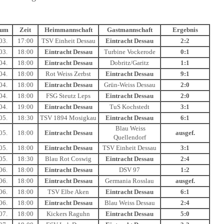
tum
Zeit
Heimmannschaft
Gastmannschaft
Ergebnis
03.
17:00
TSV Einheit Dessau
Eintracht Dessau
2:2
03.
18:00
Eintracht Dessau
Turbine Vockerode
0:1
04.
18:00
Eintracht Dessau
Dobritz/Garitz
1:1
04.
18:00
Rot Weiss Zerbst
Eintracht Dessau
9:1
04.
18:00
Eintracht Dessau
Grün-Weiss Dessau
2:0
04.
18:00
FSG Steutz Leps
Eintracht Dessau
2:0
04.
19:00
Eintracht Dessau
TuS Kochstedt
3:1
05.
18:30
TSV 1894 Mosigkau
Eintracht Dessau
6:1
Blau Weiss
05.
18:00
Eintracht Dessau
ausgef.
Quellendorf
05.
18:00
Eintracht Dessau
TSV Einheit Dessau
3:1
05.
18:30
Blau Rot Coswig
Eintracht Dessau
2:4
06.
18:00
Eintracht Dessau
DSV 97
1:2
06.
18:00
Eintracht Dessau
Germania Rosslau
ausgef.
06.
18:00
TSV Elbe Aken
Eintracht Dessau
6:1
06.
18:00
Eintracht Dessau
Blau Weiss Dessau
2:4
07.
18:00
Kickers Raguhn
Eintracht Dessau
5:0