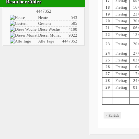
17
Freitag
09.
Besucherzähler
18
Freitag
16.
4447352
19
Freitag
23.
Heute
543
20
Freitag
30.
Gestern
585
21
Freitag
06.
Diese Woche
4100
22
Freitag
13.
Dieser Monat
9022
Alle Tage
4447352
23
Freitag
20.
24
Freitag
27.
25
Freitag
03.
26
Freitag
10.
27
Freitag
17.
28
Freitag
24.
29
Freitag
01.
< Zurück