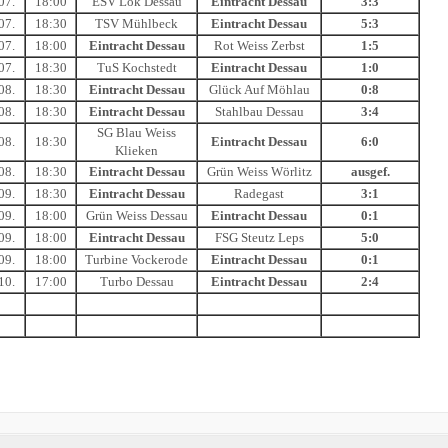
07.
18:00
ESV Lok Dessau
Eintracht Dessau
3:3
07.
18:30
TSV Mühlbeck
Eintracht Dessau
5:3
07.
18:00
Eintracht Dessau
Rot Weiss Zerbst
1:5
07.
18:30
TuS Kochstedt
Eintracht Dessau
1:0
08.
18:30
Eintracht Dessau
Glück Auf Möhlau
0:8
08.
18:30
Eintracht Dessau
Stahlbau Dessau
3:4
SG Blau Weiss
08.
18:30
Eintracht Dessau
6:0
Klieken
08.
18:30
Eintracht Dessau
Grün Weiss Wörlitz
ausgef.
09.
18:30
Eintracht Dessau
Radegast
3:1
09.
18:00
Grün Weiss Dessau
Eintracht Dessau
0:1
09.
18:00
Eintracht Dessau
FSG Steutz Leps
5:0
09.
18:00
Turbine Vockerode
Eintracht Dessau
0:1
10.
17:00
Turbo Dessau
Eintracht Dessau
2:4