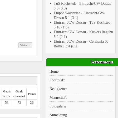
TuS Kochstedt - Eintracht/GW Dessau
8:0 (3:0)
Empor Waldersee - Eintracht/GW-
Dessau 5:1 (3:1)
Eintracht/GW Dessau - TuS Kochstedt
3:10 (1:3)
Eintracht/GW Dessau - Kickers Raguhn
5:2 (2:1)
Eintracht/GW Dessau - Germania 08
Weiter >
Roßlau 2:4 (0:1)
Seitenmenu
Home
Sportplatz
Neuigkeiten
Goals
Goals
t
Points
score
conceded
Mannschaft
53
73
26
Fotogalerie
Anmeldung