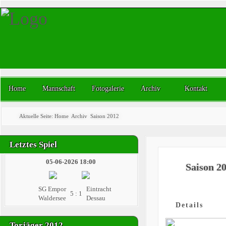
Home
Mannschaft
Fotogalerie
Archiv
Kontakt
Aktuelle Seite:
Home
Archiv
Saison 2012
Letztes Spiel
05-06-2026 18:00
Saison 2
SG Empor
Eintracht
5 : 1
Waldersee
Dessau
Details
Torjäger 2012