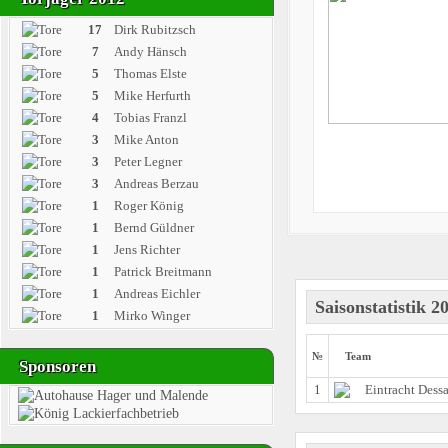
17
Dirk Rubitzsch
7
Andy Hänsch
5
Thomas Elste
5
Mike Herfurth
4
Tobias Franzl
3
Mike Anton
3
Peter Legner
3
Andreas Berzau
1
Roger König
1
Bernd Güldner
1
Jens Richter
1
Patrick Breitmann
1
Andreas Eichler
Saisonstatistik 2
1
Mirko Winger
№
Team
Sponsoren
1
Eintracht Dess