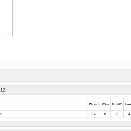
012
Played
Wins
DRAW
Los
au
24
8
2
14