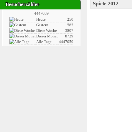
Spiele 2012
Besucherzähler
4447059
Heute
250
Gestern
585
Diese Woche
3807
Dieser Monat
8729
Alle Tage
4447059