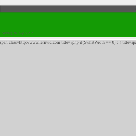
Samstag, 08. August 2026
span class=http://www.lernvid.com title=?php if($whatWidth == 0) : ? title=s