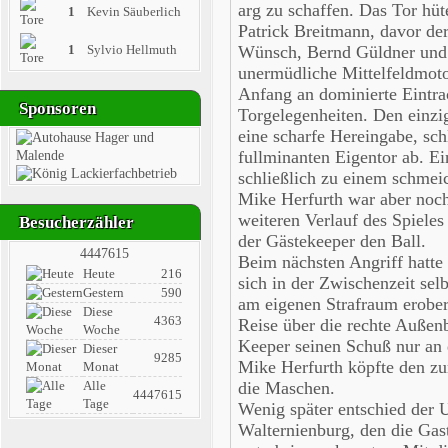
arg zu schaffen. Das Tor hü
1
Kevin Säuberlich
Patrick Breitmann, davor de
1
Sylvio Hellmuth
Wünsch, Bernd Güldner und 
unermüdliche Mittelfeldmot
Anfang an dominierte Eintra
Sponsoren
Torgelegenheiten. Den einzi
eine scharfe Hereingabe, s
fullminanten Eigentor ab. Ei
schließlich zu einem schmei
Mike Herfurth war aber noc
weiteren Verlauf des Spieles 
Besucherzähler
der Gästekeeper den Ball.
4447615
Beim nächsten Angriff hatt
Heute
216
sich in der Zwischenzeit sel
Gestern
590
am eigenen Strafraum erober
Diese
4363
Reise über die rechte Auße
Woche
Keeper seinen Schuß nur an 
Dieser
9285
Mike Herfurth köpfte den zu
Monat
Alle
die Maschen.
4447615
Tage
Wenig später entschied der U
Walternienburg, den die Gas