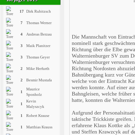
17
Dirk Rubitzsch
7
Thomas Werner
4
Andreas Berzau
Die Mannschaft von Eintracht
nominell stark geschwächten
3
Maik Planitzer
Richtung über die Elbe gewa
Walternienburger SV zum Du
3
Thomas Geyer
Walternienburger versuchte
Richtung Nordosten abzuzieh
2
Mike Herfurth
Bahnübergang kurz vor Güter
2
Besmir Mustafa
welche von der Eintracht Ka
werden konnte. Auf einer au
Maurice
1
Bahngleisen, welche früher s
Sponholz
hatte, konnten die Walternie
Kevin
1
Malyszcyk
Aufgrund der Personalsituat
1
Robert Krause
taktische Trickkiste greifen
erfahrene Klaus Kottke als 
1
Matthias Krauss
und Steffen Krawzcyk auf 