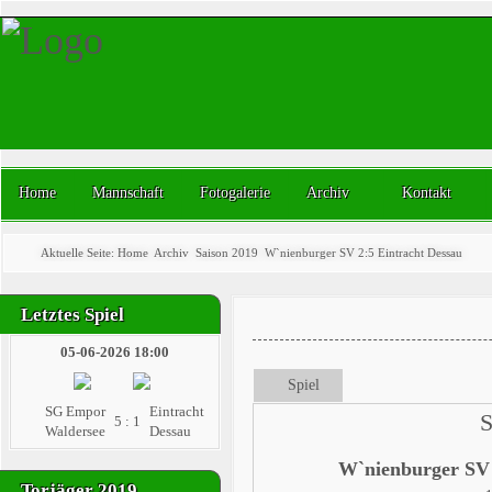
Home
Mannschaft
Fotogalerie
Archiv
Kontakt
Aktuelle Seite:
Home
Archiv
Saison 2019
W`nienburger SV 2:5 Eintracht Dessau
Letztes Spiel
05-06-2026 18:00
Spiel
SG Empor
Eintracht
S
5 : 1
Waldersee
Dessau
W`nienburger SV
Torjäger 2019