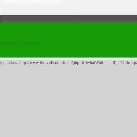
Donnerstag, 06. August 2026
span class=http://www.lernvid.com title=?php if($whatWidth == 0) : ? title=s