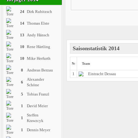
24
Dirk Rubitzsch
14
Thomas Elste
13
Andy Hänsch
10
Rene Härtling
Saisonstatistik 2014
10
Mike Herfurth
№
Team
8
Andreas Berzau
1
Eintracht Dessau
Alexander
6
Schöne
5
Tobias Franzl
1
David Meier
Steffen
1
Krawzcyk
1
Dennis Meyer