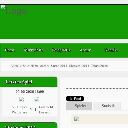
Home
Mannschaft
Fotogalerie
Archiv
Kontakt
Aktuelle Seite:
Home
Archiv
Saison 2014
Übersicht 2014
Tobias Franzl
Letztes Spiel
05-06-2026 18:00
Spieler
Statistik
SG Empor
Eintracht
5 : 1
Waldersee
Dessau
Torjäger 2014