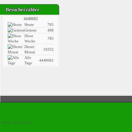
Besucherzähler
4448682
Heute
785
Gestern
498
Diese
785
Woche
Dieser
10352
Monat
Alle
4448682
Tage
Montag, 10. August 2026