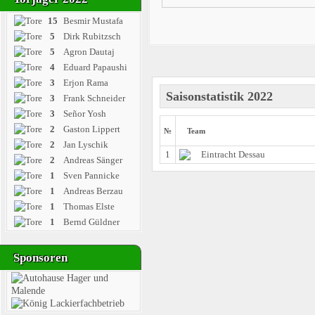
15
Besmir Mustafa
5
Dirk Rubitzsch
5
Agron Dautaj
4
Eduard Papaushi
3
Erjon Rama
Saisonstatistik 2022
3
Frank Schneider
3
Señor Yosh
2
Gaston Lippert
№
Team
2
Jan Lyschik
1
Eintracht Dessau
2
Andreas Sänger
1
Sven Pannicke
1
Andreas Berzau
1
Thomas Elste
1
Bernd Güldner
Sponsoren