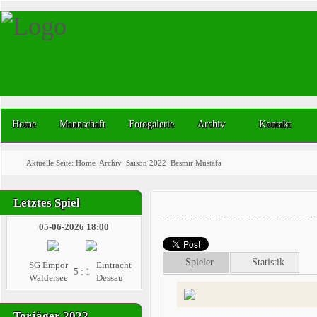
Home
Mannschaft
Fotogalerie
Archiv
Kontakt
Aktuelle Seite:
Home
Archiv
Saison 2022
Besmir Mustafa
Letztes Spiel
05-06-2026 18:00
Spieler
Statistik
SG Empor
Eintracht
5 : 1
Waldersee
Dessau
Torjäger 2022