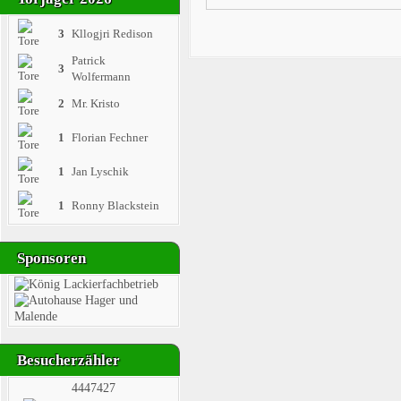
3
Kllogjri Redison
Patrick
3
Wolfermann
2
Mr. Kristo
1
Florian Fechner
1
Jan Lyschik
1
Ronny Blackstein
Sponsoren
Besucherzähler
4447427