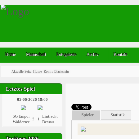
Home
Mannschaft
Fotogalerie
Archiv
Kontakt
Aktuelle Seite:
Home
Ronny Blackstein
Letztes Spiel
05-06-2026 18:00
Spieler
Statistik
SG Empor
Eintracht
5 : 1
Waldersee
Dessau
Torjäger 2026