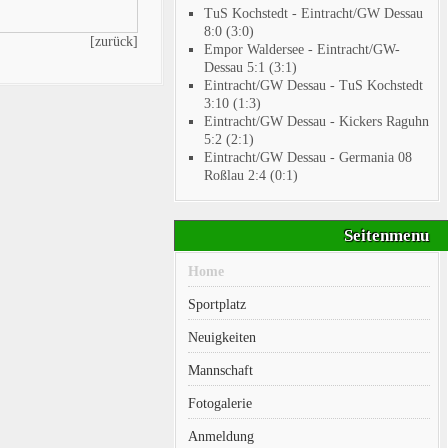
TuS Kochstedt - Eintracht/GW Dessau
8:0 (3:0)
[zurück]
Empor Waldersee - Eintracht/GW-
Dessau 5:1 (3:1)
Eintracht/GW Dessau - TuS Kochstedt
3:10 (1:3)
Eintracht/GW Dessau - Kickers Raguhn
5:2 (2:1)
Eintracht/GW Dessau - Germania 08
Roßlau 2:4 (0:1)
Seitenmenu
Home
Sportplatz
Neuigkeiten
Mannschaft
Fotogalerie
Anmeldung