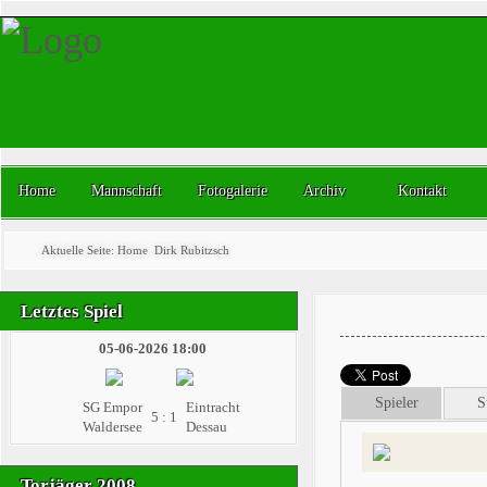
Home
Mannschaft
Fotogalerie
Archiv
Kontakt
Aktuelle Seite:
Home
Dirk Rubitzsch
Letztes Spiel
05-06-2026 18:00
Spieler
S
SG Empor
Eintracht
5 : 1
Waldersee
Dessau
Torjäger 2008