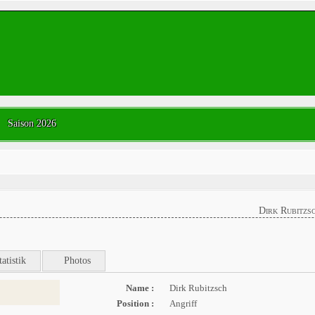
Saison 2026
Dirk Rubitzs
tatistik
Photos
Name :
Dirk Rubitzsch
Position :
Angriff