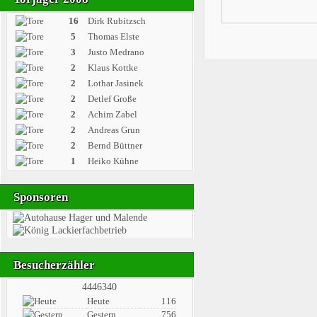
16
Dirk Rubitzsch
5
Thomas Elste
3
Justo Medrano
2
Klaus Kottke
2
Lothar Jasinek
2
Detlef Große
2
Achim Zabel
2
Andreas Grun
2
Bernd Büttner
1
Heiko Kühne
Sponsoren
Besucherzähler
4446340
Heute
116
Gestern
756